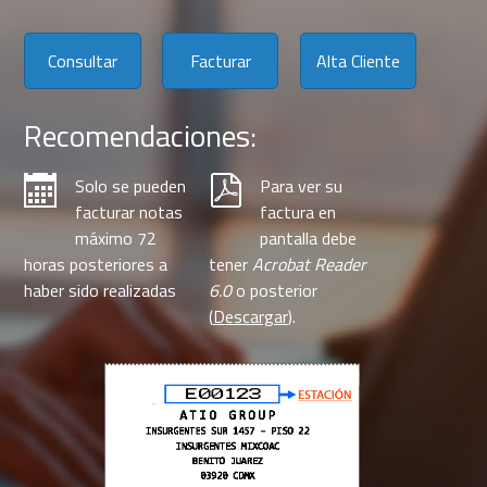
Consultar
Facturar
Alta Cliente
Recomendaciones:
Solo se pueden
Para ver su
facturar notas
factura en
máximo 72
pantalla debe
horas posteriores a
tener
Acrobat Reader
haber sido realizadas
6.0
o posterior
(
Descargar
).